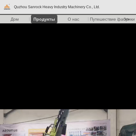
Quzhou Sanrock Heavy Industry Machinery Co., Ltd.
Дом
Продукты
О нас
Путешествие фабрики
>>