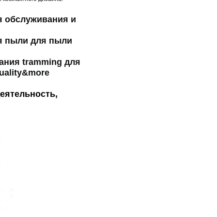
я обслуживания и
я пыли для пыли
вания tramming для
uality&more
еятельность,