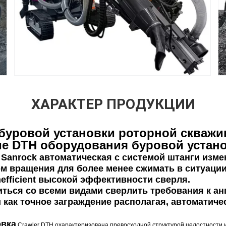
ХАРАКТЕР ПРОДУКЦИИ
 буровой установки роторной скваж
е DTH оборудования буровой устано
 Sanrock автоматическая с системой штанги изм
ом вращения для более менее сжимать в ситуаци
efficient высокой эффективности сверля.
иться со всеми видами сверлить требования к а
как точное заграждение располагая, автоматиче
овка
Crawler DTH охарактеризована превосходной структурой целостности и