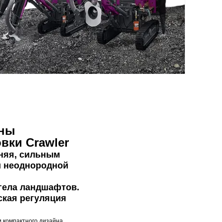
ины
вки Crawler
еняя, сильным
и неоднородной
нгела ландшафтов.
ская регуляция
 компактного дизайна.