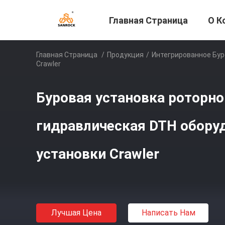
Главная Страница
О К
Главная Страница
/
Продукция
/
Интегрированное Бу
Crawler
Буровая установка роторн
гидравлическая DTH обору
установки Crawler
Лучшая Цена
Написать Нам