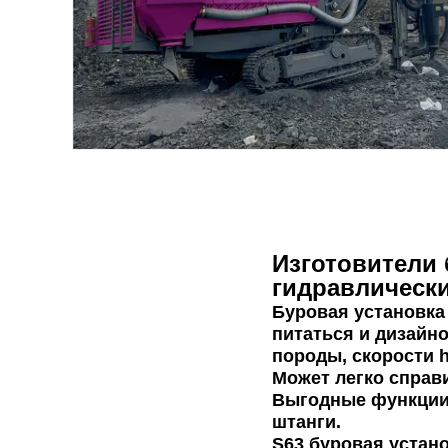
Изготовители
гидравлически
Буровая установка
питаться и дизайн
породы, скорости h
Может легко справ
Выгодные функции 
штанги.
S63 буровая устан