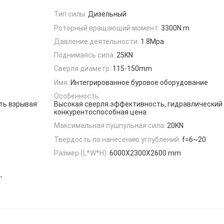
Тип силы:
Дизельный
Роторный вращающий момент:
3300N.m
Давление деятельности:
1.8Mpa
Поднимаясь сила:
25KN
Сверля диаметр:
115-150mm
Имя:
Интегрированное буровое оборудование
Особенность:
ть взрывая
Высокая сверля эффективность, гидравлический
конкурентоспособная цена
Максимальная пушпульная сила:
20KN
Твердость по нанесению углублений:
f=6~20
Размер (L*W*H):
6000X2300X2600 mm
,
H