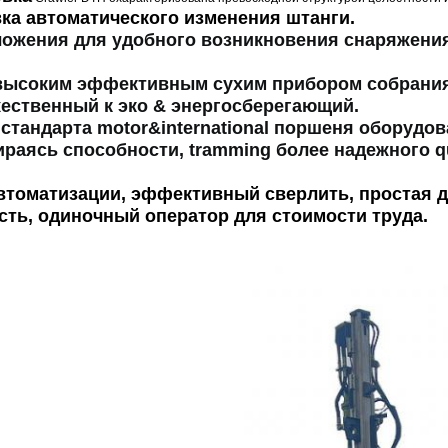
ка автоматического изменения штанги.
ожения для удобного возникновения снаряжени
высоким эффективным сухим прибором собрани
жественный к эко & энергосберегающий.
стандарта motor&international поршеня оборудо
ираясь способности, tramming более надежного q
втоматизации, эффективный сверлить, простая д
сть, одиночный оператор для стоимости труда.