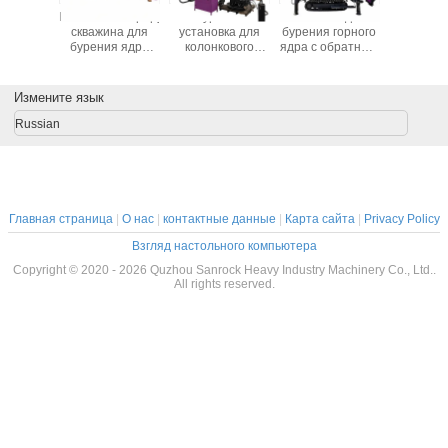
ическая
Высокоманеврируемая
Буровая
Машины для
Машины
овая
скважина для
установка для
бурения горного
бурен
вка DTH
бурения ядра
колонкового
ядра с обратным
помо
рованная
горизонтальная
бурения,
циркуляцией
скважи
тизация
скважина для
геотехническая
Буровые
нуле
овая
бурения туннеля
мобильная
машины
уров
Измените язык
новка
скважина для
буровая
гидравлические
выбро
 Mining
бурения ядра
установка,
буровые
Бурил
Russian
ng Rig
машина для
установки для
установ
колонкового
бурения ядра
добы
бурения в
Производитель
полез
туннелях
ископа
Автомати
буро
Главная страница
|
О нас
|
контактные данные
|
Карта сайта
|
Privacy Policy
установ
Взгляд настольного компьютера
Copyright © 2020 - 2026 Quzhou Sanrock Heavy Industry Machinery Co., Ltd..
All rights reserved.